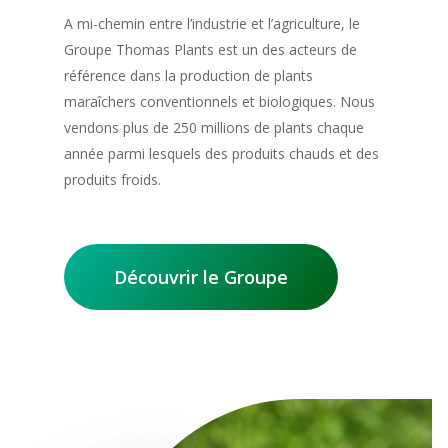
A mi-chemin entre l’industrie et l’agriculture, le
Groupe Thomas Plants est un des acteurs de
référence dans la production de plants
maraîchers conventionnels et biologiques. Nous
Accueil
vendons plus de 250 millions de plants chaque
année parmi lesquels des produits chauds et des
Groupe
produits froids.
Plants
Production &
Plants conventionnels
Découvrir le Groupe
Logistique
Plants biologiques
Innovation & Qual
Plants aromatiques
Recrutement
Actualités