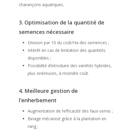
Accueil
charançons aquatiques.
Groupe
3. O
ptimisation de la quantité de
Plants
semences nécessaire
Production &
Plants conventionnels
Division par 10 du coût/Ha des semences ;
Logistique
Intérêt en cas de limitation des quantités
Plants biologiques
disponibles ;
Innovation & Qual
Plants aromatiques
Possibilité d’introduire des variétés hybrides,
plus onéreuses, à moindre coût.
Recrutement
Actualités
4.
Meilleure gestion de
l’enherbement
Contacts
Augmentation de l’efficacité des faux-semis ;
Binage mécanisé grâce à la plantation en
rang ;