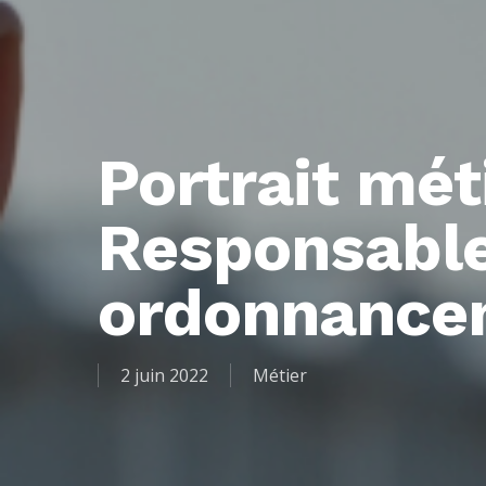
Portrait méti
Responsabl
ordonnance
2 juin 2022
Métier