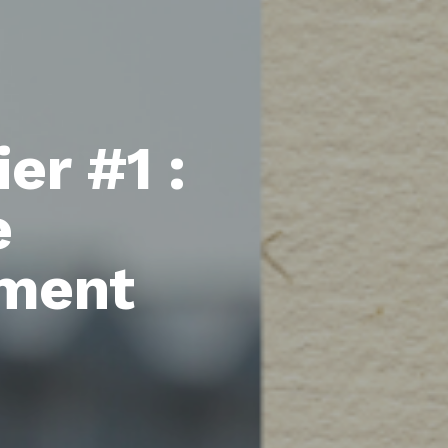
er #1 :
e
ment