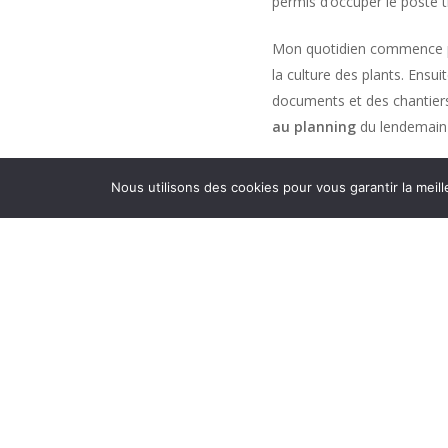
permis d’occuper le poste
Mon quotidien commence
la culture des plants. Ensu
documents et des chantiers r
au planning
du lendemain 
3 – L’intérêt de ton métier
Nous utilisons des cookies pour vous garantir la meill
L’intérêt de mon métier est
notre activité :
Le
Commercial
du Sud
donc du personnel qu’i
L’ensemble des équip
clients ;
Les équipes des
secte
Sans oublier l’équipe 