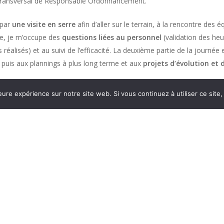
 transversal de Responsable Ordonnancement.
 par
une visite en serre
afin d’aller sur le terrain, à la rencontre des é
ite, je m’occupe des
questions liées au personnel
(validation des heur
éalisés) et au suivi de l’efficacité. La deuxième partie de la journée 
puis aux plannings à plus long terme et aux
projets d’évolution et
 ? Qu’est-ce que tu préfères ?
eure expérience sur notre site web. Si vous continuez à utiliser ce sit
 d’avoir
une vue globale sur l’entreprise
car je suis en contact avec
-Est pour avoir une vision à moyen terme des tendances au niveau d
l faudra embaucher ;
es du
secteur Production
pour s’adapter à la croissance des plants 
urs RH et Comptabilité
pour des aspects plus administratifs en lien a
du
secteur Communication
pour partager et parler de notre activ