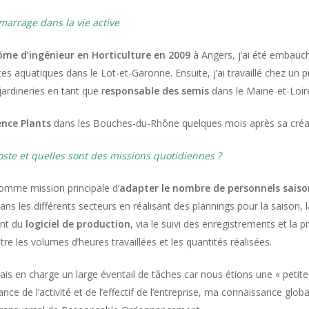
marrage dans la vie active
ôme d’ingénieur en Horticulture en 2009
à Angers, j’ai été emba
es aquatiques dans le Lot-et-Garonne. Ensuite, j’ai travaillé chez un 
ardineries en tant que r
esponsable des semis
dans le Maine-et-Loir
ence Plants
dans les Bouches-du-Rhône quelques mois après sa créa
oste et quelles sont des missions quotidiennes ?
 comme mission principale d’
adapter le nombre de personnels saisonn
dans les différents secteurs en réalisant des plannings pour la saison, 
ent du
logiciel de production
, via le suivi des enregistrements et la
ntre les volumes d’heures travaillées et les quantités réalisées.
ais en charge un large éventail de tâches car nous étions une « petite
nce de l’activité et de l’effectif de l’entreprise, ma connaissance gl