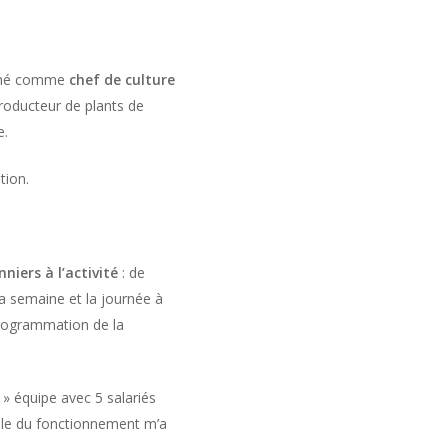
uché comme
chef de culture
producteur de plants de
e.
tion.
iers à l’activité
: de
la semaine et la journée à
 programmation de la
 » équipe avec 5 salariés
obale du fonctionnement m’a