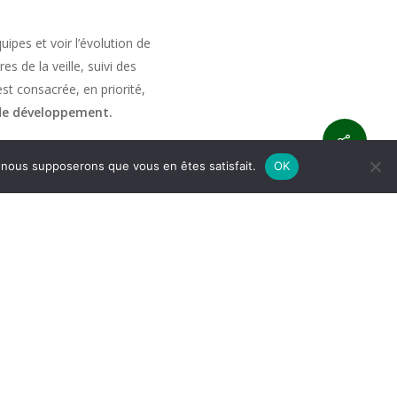
quipes et voir l’évolution de
es de la veille, suivi des
est consacrée, en priorité,
 de développement.
e, nous supposerons que vous en êtes satisfait.
OK
 l’ensemble des acteurs de
es quantités à produire et
et aux demandes des
vec les salariés ;
ité ou de nos métiers.